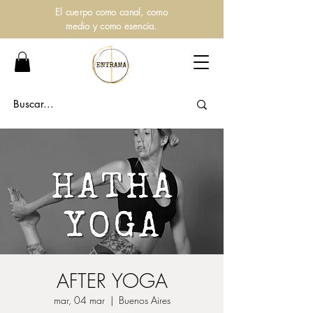
El cuerpo como canal, como
medio y como esencia.
AFTER YOGA
mar, 04 mar
  |  
Buenos Aires