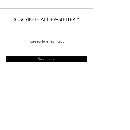
SUSCRÍBETE AL NEWSLETTER
Suscribirse
Palermo y Villa Ortuzar, Buenos
Aires
+5491124807959
entrama.consciencia@gmail.com
Instagram