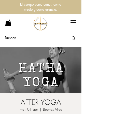
El cuerpo como canal, como
medio y como esencia.
AFTER YOGA
mar, 01 abr
  |  
Buenos Aires