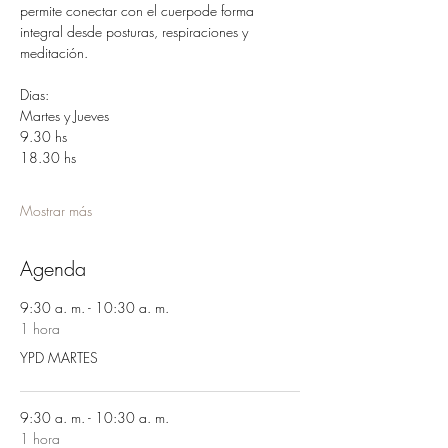
permite conectar con el cuerpode forma 
integral desde posturas, respiraciones y 
meditación.
Dias:
Martes y Jueves 
9.30 hs
18.30 hs 
Mostrar más
Agenda
9:30 a. m. - 10:30 a. m.
1 hora
YPD MARTES
9:30 a. m. - 10:30 a. m.
1 hora