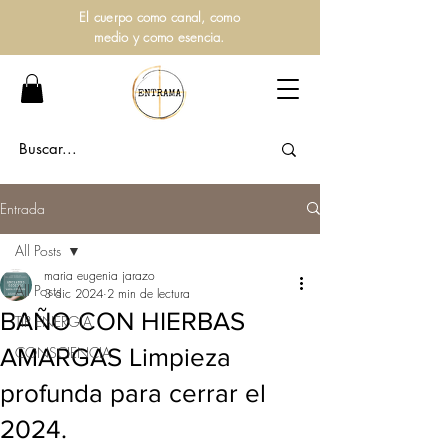
El cuerpo como canal, como
medio y como esencia.
Entrada
All Posts
maria eugenia jarazo
All Posts
3 dic 2024
2 min de lectura
BAÑO CON HIERBAS
TIP ENERGIA
AMARGAS Limpieza
CONSCIENCIA
profunda para cerrar el
2024.