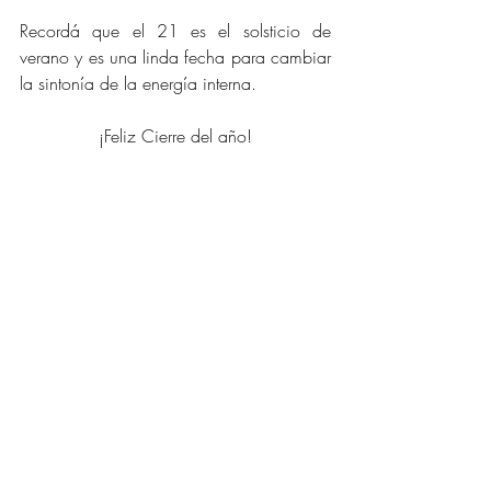
Recordá que el 21 es el solsticio de 
verano y es una linda fecha para cambiar 
la sintonía de la energía interna.
¡Feliz Cierre del año!
TIP ENERGIA
Entradas recientes
Ver todo