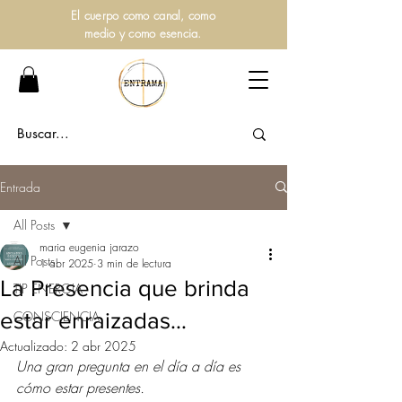
El cuerpo como canal, como
medio y como esencia.
Entrada
All Posts
maria eugenia jarazo
All Posts
1 abr 2025
3 min de lectura
La Presencia que brinda
TIP ENERGIA
estar enraizadas…
CONSCIENCIA
Actualizado:
2 abr 2025
Una gran pregunta en el día a día es 
cómo estar presentes.