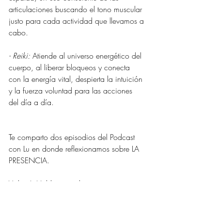
articulaciones buscando el tono muscular 
justo para cada actividad que llevamos a 
cabo.
- Reiki:
 Atiende al universo energético del 
cuerpo, al liberar bloqueos y conecta 
con la energía vital, despierta la intuición 
y la fuerza voluntad para las acciones 
del día a día.
Te comparto dos episodios del Podcast 
con Lu en donde reflexionamos sobre LA 
PRESENCIA.
Video I: Hablamos sobre presencia
Links: 
https://youtu.be/msOa7fhzf88
Video II: Les compartimos una pequeña 